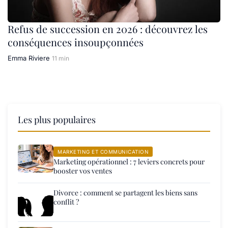
Refus de succession en 2026 : découvrez les
conséquences insoupçonnées
Emma Riviere
11 min
Les plus populaires
MARKETING ET COMMUNICATION
Marketing opérationnel : 7 leviers concrets pour
booster vos ventes
Divorce : comment se partagent les biens sans
conflit ?