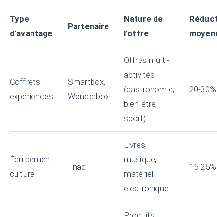
Type
Nature de
Réduct
Partenaire
d’avantage
l’offre
moyen
Offres multi-
activités
Coffrets
Smartbox,
(gastronomie,
20-30%
expériences
Wonderbox
bien-être,
sport)
Livres,
Équipement
musique,
Fnac
15-25%
culturel
matériel
électronique
Produits