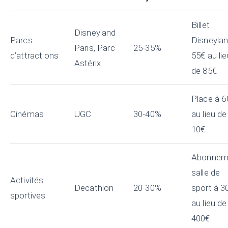
Billet
Disneyland
Parcs
Disneylan
Paris, Parc
25-35%
d’attractions
55€ au lie
Astérix
de 85€
Place à 6
Cinémas
UGC
30-40%
au lieu de
10€
Abonnem
salle de
Activités
Decathlon
20-30%
sport à 3
sportives
au lieu de
400€