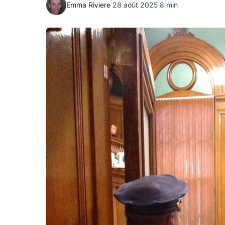
Emma Riviere
·
28 août 2025
·
8 min