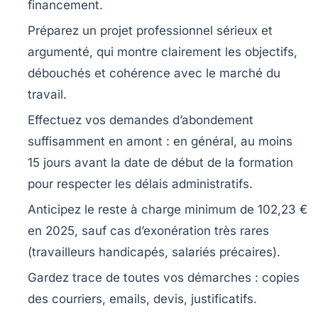
financement.
Préparez un projet professionnel sérieux
et
argumenté, qui montre clairement les objectifs,
La Région propose divers dispositifs
débouchés et cohérence avec le marché du
complémentaires pour les Franciliens.
travail.
Voir les aides disponibles
Effectuez vos demandes d’abondement
suffisamment en amont
: en général, au moins
Étape 5 : Aides AGEFIPH (Personnes en
15 jours avant la date de début de la formation
situation de handicap)
pour respecter les délais administratifs.
Anticipez le reste à charge minimum de 102,23 €
en 2025
, sauf cas d’exonération très rares
(travailleurs handicapés, salariés précaires).
Gardez trace de toutes vos démarches
: copies
des courriers, emails, devis, justificatifs.