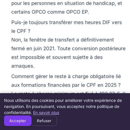
pour les personnes en situation de handicap, et
certains OPCO comme OPCO EP.
Puis-je toujours transférer mes heures DIF vers
le CPF ?
Non, la fenêtre de transfert a définitivement
fermé en juin 2021. Toute conversion postérieure
est impossible et souvent sujette à des
arnaques.
Comment gérer le reste à charge obligatoire lié
aux formations financées par le CPF en 2025 ?
Le reste à charge minimum est fixé à 102,23 €. Il
Nous utilisons des cookies pour améliorer votre expérience de
doit être pris en compte dans votre plan de
navigation. En poursuivant, vous acceptez notre politique de
financement, sauf exceptions précises
confidentialité.
En savoir plus
(travailleurs handicapés notamment).
Accepter
Refuser