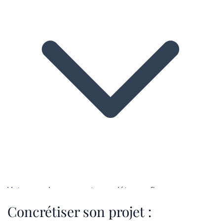
Votre employeur peut compléter ou financer
totalement la formation dans le cadre du plan de
Concrétiser son projet :
développement des compétences ou via un accord