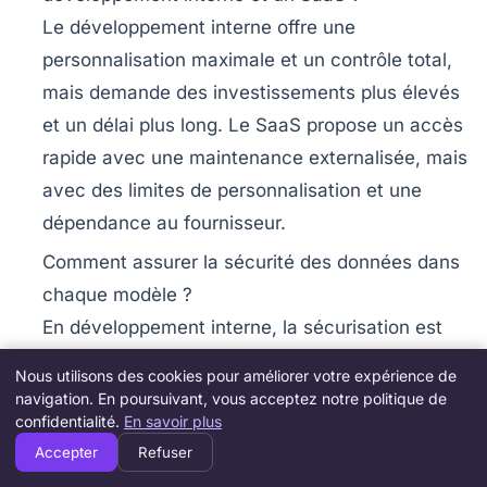
Le développement interne offre une
personnalisation maximale et un contrôle total,
mais demande des investissements plus élevés
et un délai plus long. Le SaaS propose un accès
rapide avec une maintenance externalisée, mais
avec des limites de personnalisation et une
dépendance au fournisseur.
Comment assurer la sécurité des données dans
chaque modèle ?
En développement interne, la sécurisation est
sous contrôle direct de l’entreprise, nécessitant
Nous utilisons des cookies pour améliorer votre expérience de
une expertise dédiée. En SaaS, il faut choisir un
navigation. En poursuivant, vous acceptez notre politique de
confidentialité.
En savoir plus
fournisseur conforme au RGPD, vérifier les
Accepter
Refuser
clauses contractuelles et la politique de