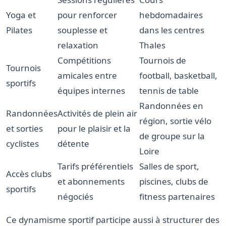
Yoga et
pour renforcer
hebdomadaires
Pilates
souplesse et
dans les centres
relaxation
Thales
Compétitions
Tournois de
Tournois
amicales entre
football, basketball,
sportifs
équipes internes
tennis de table
Randonnées en
Randonnées
Activités de plein air
région, sortie vélo
et sorties
pour le plaisir et la
de groupe sur la
cyclistes
détente
Loire
Tarifs préférentiels
Salles de sport,
Accès clubs
et abonnements
piscines, clubs de
sportifs
négociés
fitness partenaires
Ce dynamisme sportif participe aussi à structurer des