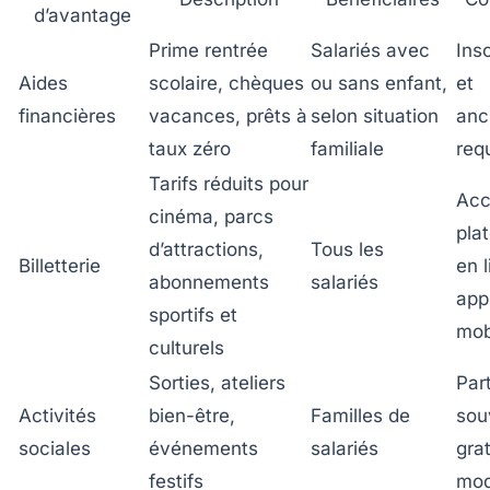
d’avantage
Prime rentrée
Salariés avec
Insc
Aides
scolaire, chèques
ou sans enfant,
et
financières
vacances, prêts à
selon situation
anc
taux zéro
familiale
req
Tarifs réduits pour
Acc
cinéma, parcs
pla
d’attractions,
Tous les
Billetterie
en 
abonnements
salariés
app
sportifs et
mob
culturels
Sorties, ateliers
Par
Activités
bien-être,
Familles de
sou
sociales
événements
salariés
gra
festifs
mod