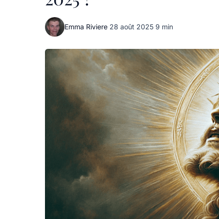
Emma Riviere
·
28 août 2025
·
9 min