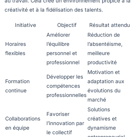
au travail. Cela crée un environnement propice à la
créativité et à la fidélisation des talents.
Initiative
Objectif
Résultat attendu
Améliorer
Réduction de
Horaires
l’équilibre
l’absentéisme,
flexibles
personnel et
meilleure
professionnel
productivité
Motivation et
Développer les
Formation
adaptation aux
compétences
continue
évolutions du
professionnelles
marché
Solutions
Favoriser
Collaborations
créatives et
l’innovation par
en équipe
dynamisme
le collectif
entrepreneurial