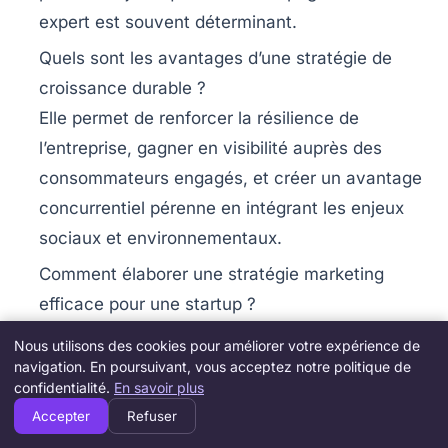
expert est souvent déterminant.
Quels sont les avantages d’une stratégie de
croissance durable ?
Elle permet de renforcer la résilience de
l’entreprise, gagner en visibilité auprès des
consommateurs engagés, et créer un avantage
concurrentiel pérenne en intégrant les enjeux
sociaux et environnementaux.
Comment élaborer une stratégie marketing
efficace pour une startup ?
Focalisez-vous sur la compréhension
Nous utilisons des cookies pour améliorer votre expérience de
approfondie de votre clientèle, utilisez le
navigation. En poursuivant, vous acceptez notre politique de
confidentialité.
En savoir plus
marketing d’influence et optimisez votre
Accepter
Refuser
présence digitale via le SEO et les réseaux