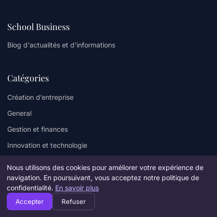
School Business
Blog d'actualités et d'informations
Catégories
Création d’entreprise
General
Gestion et finances
Innovation et technologie
Juridique et fiscalité
Nous utilisons des cookies pour améliorer votre expérience de
Leadership et management
navigation. En poursuivant, vous acceptez notre politique de
confidentialité.
En savoir plus
Marketing et communication
Accepter
Refuser
Stratégie et développement