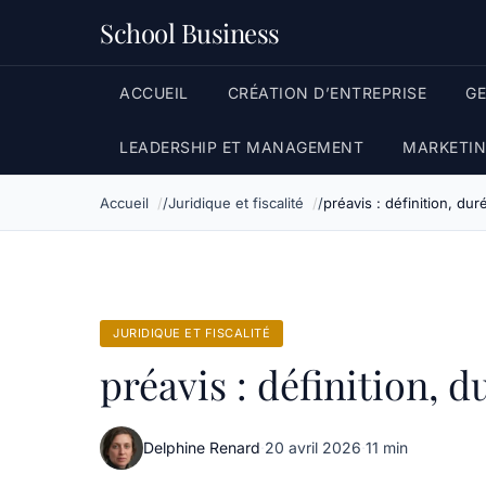
School Business
ACCUEIL
CRÉATION D’ENTREPRISE
G
LEADERSHIP ET MANAGEMENT
MARKETIN
Accueil
Juridique et fiscalité
préavis : définition, du
JURIDIQUE ET FISCALITÉ
préavis : définition, d
Delphine Renard
·
20 avril 2026
·
11 min