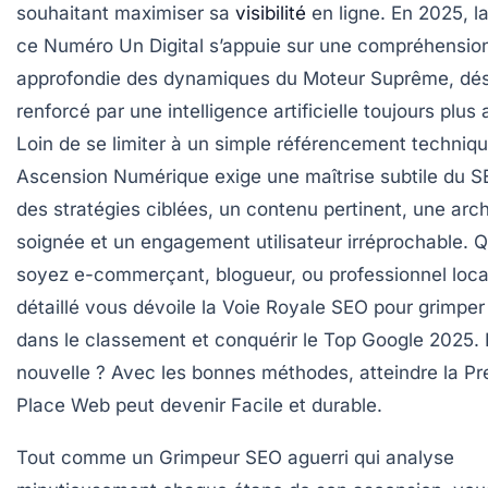
souhaitant maximiser sa
visibilité
en ligne. En 2025, l
ce
Numéro Un Digital
s’appuie sur une compréhensio
approfondie des dynamiques du
Moteur Suprême
, dé
renforcé par une intelligence artificielle toujours plus
Loin de se limiter à un simple référencement techniqu
Ascension Numérique
exige une maîtrise subtile du S
des stratégies ciblées, un contenu pertinent, une arch
soignée et un engagement utilisateur irréprochable. 
soyez e-commerçant, blogueur, ou professionnel loca
détaillé vous dévoile la
Voie Royale SEO
pour grimper
dans le classement et conquérir le
Top Google 2025
.
nouvelle ? Avec les bonnes méthodes, atteindre la
Pr
Place Web
peut devenir
Facile
et durable.
Tout comme un Grimpeur SEO aguerri qui analyse