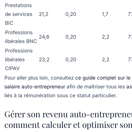
Prestations
de services
21,2
0,20
1,7
7
BIC
Professions
24,6
0,20
2,2
7
libérales BNC
Professions
libérales
23,2
0,20
2,2
7
CIPAV
Pour aller plus loin, consultez
ce guide complet sur le
salaire auto-entrepreneur
afin de maîtriser tous les
as
liés à la rémunération sous ce statut particulier.
Gérer son revenu auto-entrepreneu
comment calculer et optimiser so