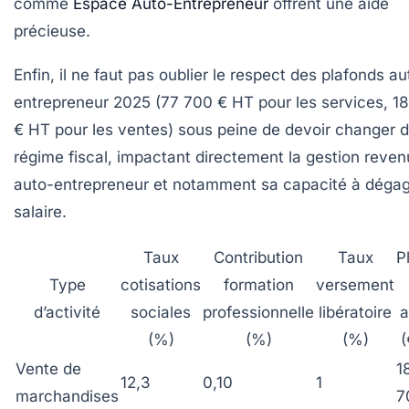
comme
Espace Auto-Entrepreneur
offrent une aide
précieuse.
Enfin, il ne faut pas oublier le respect des
plafonds au
entrepreneur 2025
(77 700 € HT pour les services, 1
€ HT pour les ventes) sous peine de devoir changer 
régime fiscal, impactant directement la gestion reven
auto-entrepreneur et notamment sa capacité à dégag
salaire.
Taux
Contribution
Taux
P
Type
cotisations
formation
versement
d’activité
sociales
professionnelle
libératoire
a
(%)
(%)
(%)
(
Vente de
1
12,3
0,10
1
marchandises
7